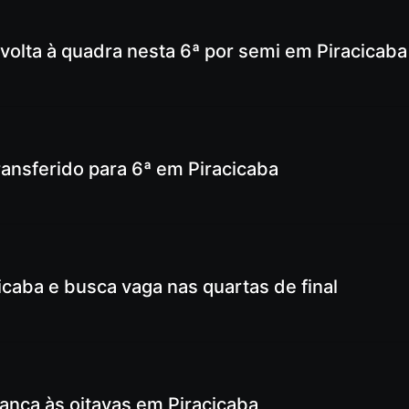
volta à quadra nesta 6ª por semi em Piracicaba
ransferido para 6ª em Piracicaba
icaba e busca vaga nas quartas de final
ança às oitavas em Piracicaba