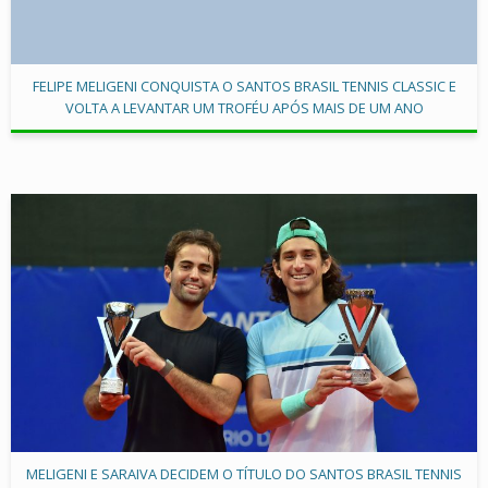
FELIPE MELIGENI CONQUISTA O SANTOS BRASIL TENNIS CLASSIC E
VOLTA A LEVANTAR UM TROFÉU APÓS MAIS DE UM ANO
MELIGENI E SARAIVA DECIDEM O TÍTULO DO SANTOS BRASIL TENNIS