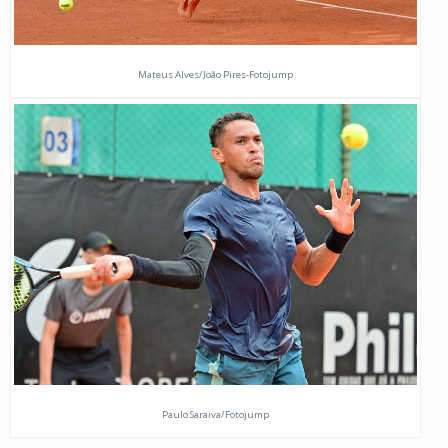
Mateus Alves/João Pires-Fotojump
Paulo Saraiva/Fotojump