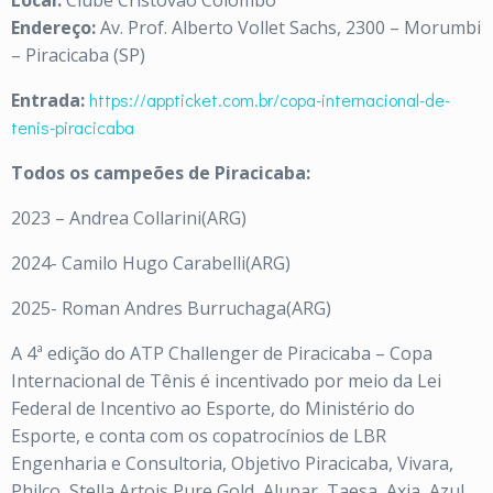
Local:
Clube Cristóvão Colombo
Endereço:
Av. Prof. Alberto Vollet Sachs, 2300 – Morumbi
– Piracicaba (SP)
Entrada:
https://appticket.com.br/copa-internacional-de-
tenis-piracicaba
Todos os campeões de Piracicaba:
2023 – Andrea Collarini(ARG)
2024- Camilo Hugo Carabelli(ARG)
2025- Roman Andres Burruchaga(ARG)
A 4ª edição do ATP Challenger de Piracicaba – Copa
Internacional de Tênis é incentivado por meio da Lei
Federal de Incentivo ao Esporte, do Ministério do
Esporte, e conta com os copatrocínios de LBR
Engenharia e Consultoria, Objetivo Piracicaba, Vivara,
Philco, Stella Artois Pure Gold, Alupar, Taesa, Axia, Azul