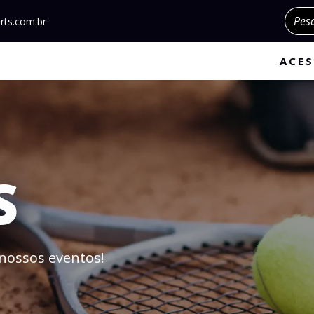
Pesqu
rts.com.br
ACES
S
nossos eventos!