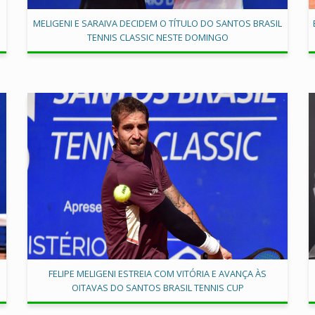
MELIGENI E SARAIVA DECIDEM O TÍTULO DO SANTOS BRASIL
TENNIS CLASSIC NESTE DOMINGO
FELIPE MELIGENI ESTREIA COM VITÓRIA E AVANÇA ÀS
OITAVAS DO SANTOS BRASIL TENNIS CUP