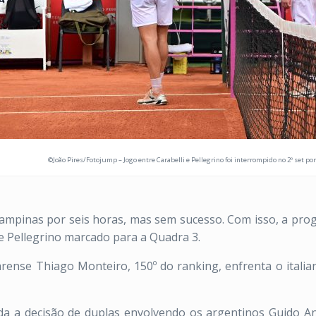
©João Pires/Fotojump – Jogo entre Carabelli e Pellegrino foi interrompido no 2º set po
mpinas por seis horas, mas sem sucesso. Com isso, a progr
e Pellegrino marcado para a Quadra 3.
ense Thiago Monteiro, 150º do ranking, enfrenta o itali
a a decisão de duplas envolvendo os argentinos Guido An