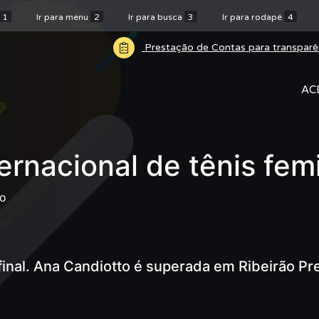
1
Ir para menu
2
Ir para busca
3
Ir para rodapé
4
Prestação de Contas para transparê
AC
rnacional de tênis fem
no
final. Ana Candiotto é superada em Ribeirão Pr