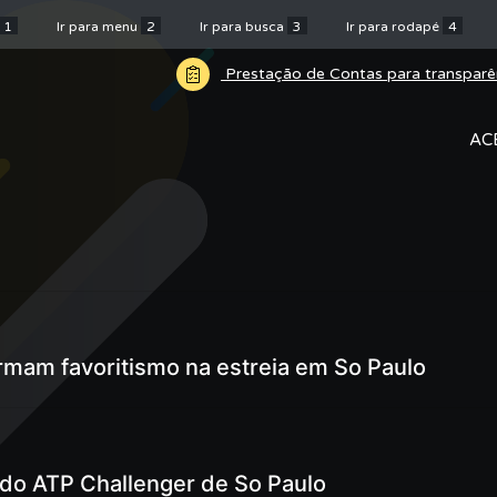
1
Ir para menu
2
Ir para busca
3
Ir para rodapé
4
Prestação de Contas para transparê
AC
rmam favoritismo na estreia em So Paulo
 do ATP Challenger de So Paulo