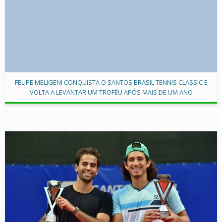
FELIPE MELIGENI CONQUISTA O SANTOS BRASIL TENNIS CLASSIC E
VOLTA A LEVANTAR UM TROFÉU APÓS MAIS DE UM ANO