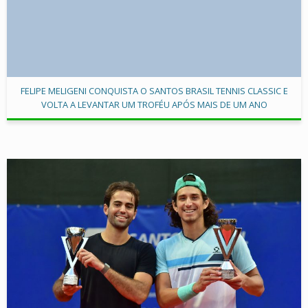
FELIPE MELIGENI CONQUISTA O SANTOS BRASIL TENNIS CLASSIC E
VOLTA A LEVANTAR UM TROFÉU APÓS MAIS DE UM ANO