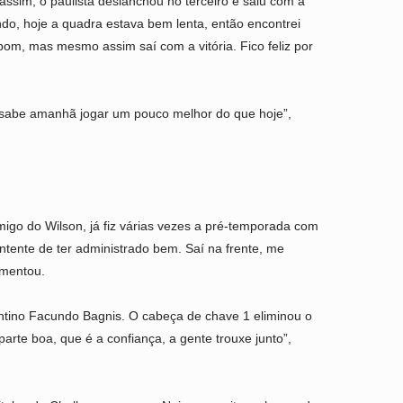
ssim, o paulista deslanchou no terceiro e saiu com a
ndo, hoje a quadra estava bem lenta, então encontrei
 bom, mas mesmo assim saí com a vitória. Fico feliz por
 sabe amanhã jogar um pouco melhor do que hoje”,
go do Wilson, já fiz várias vezes a pré-temporada com
ontente de ter administrado bem. Saí na frente, me
omentou.
gentino Facundo Bagnis. O cabeça de chave 1 eliminou o
arte boa, que é a confiança, a gente trouxe junto”,