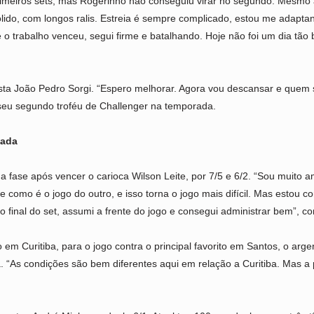
rimeiros sets, mas Rogerinho não conseguiu virar no segundo. Mesmo a
ólido, com longos ralis. Estreia é sempre complicado, estou me adapta
 o trabalho venceu, segui firme e batalhando. Hoje não foi um dia tão
sta João Pedro Sorgi. “Espero melhorar. Agora vou descansar e quem
 seu segundo troféu de Challenger na temporada.
dada
e após vencer o carioca Wilson Leite, por 7/5 e 6/2. “Sou muito ami
 como é o jogo do outro, e isso torna o jogo mais difícil. Mas estou c
final do set, assumi a frente do jogo e consegui administrar bem”, c
em Curitiba, para o jogo contra o principal favorito em Santos, o ar
. “As condições são bem diferentes aqui em relação a Curitiba. Mas a p