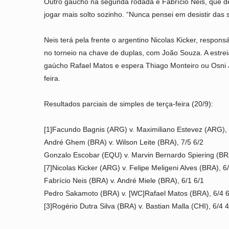
Outro gaúcho na segunda rodada é Fabrício Neis, que der
jogar mais solto sozinho. “Nunca pensei em desistir das 
Neis terá pela frente o argentino Nicolas Kicker, respon
no torneio na chave de duplas, com João Souza. A estrei
gaúcho Rafael Matos e espera Thiago Monteiro ou Osni J
feira.
Resultados parciais de simples de terça-feira (20/9):
[1]Facundo Bagnis (ARG) v. Maximiliano Estevez (ARG), 
André Ghem (BRA) v. Wilson Leite (BRA), 7/5 6/2
Gonzalo Escobar (EQU) v. Marvin Bernardo Spiering (BRA
[7]Nicolas Kicker (ARG) v. Felipe Meligeni Alves (BRA), 6
Fabrício Neis (BRA) v. André Miele (BRA), 6/1 6/1
Pedro Sakamoto (BRA) v. [WC]Rafael Matos (BRA), 6/4 6
[3]Rogério Dutra Silva (BRA) v. Bastian Malla (CHI), 6/4 4