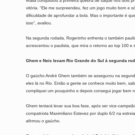
Malla conquistou a primeira quebra de saque nos dois p
vitória. “Ele me surpreendeu, fez um jogo muito bom e s
dificuldade de aprofundar a bola. Mas o importante é que
isso”, avaliou.
Na segunda rodada, Rogerinho enfrenta o também pauli
acrescentou o paulista, que mira o retorno ao top 100 e
Ghem e Neis levam Rio Grande do Sul à segunda ro
O gaúcho André Ghem também se assegurou na segunda fas
eles lá no Rio. Então a gente se conhece muito bem, sabe
compliquei um pouquinho e depois consegui jogar bem no 
Ghem tentará levar sua boa fase, após ser vice-campeão 
compatriota Maximiliano Estevez por duplo 6/2 na estreia
afirmou o gaúcho.