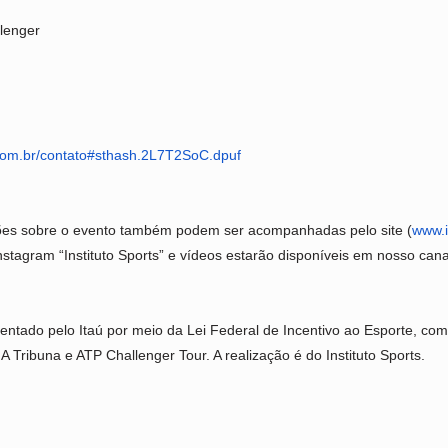
lenger
com.br/
contato#sthash.2L7T2SoC.dpuf
 sobre o evento também podem ser acompanhadas pelo site (
www.i
nstagram “Instituto Sports” e vídeos estarão disponíveis em nosso cana
ntado pelo Itaú por meio da Lei Federal de Incentivo ao Esporte, com
 A Tribuna e ATP Challenger Tour. A realização é do Instituto Sports.