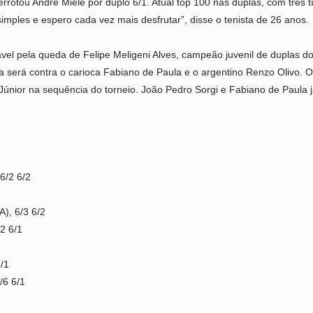
rotou André Miele por duplo 6/1. Atual top 100 nas duplas, com três t
simples e espero cada vez mais desfrutar”, disse o tenista de 26 anos.
sável pela queda de Felipe Meligeni Alves, campeão juvenil de duplas 
a será contra o carioca Fabiano de Paula e o argentino Renzo Olivo. O 
únior na sequência do torneio. João Pedro Sorgi e Fabiano de Paula 
6/2 6/2
), 6/3 6/2
/2 6/1
/1
/6 6/1