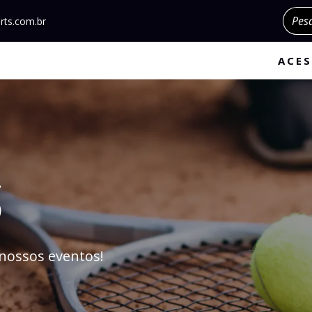
Pesqu
rts.com.br
ACES
S
nossos eventos!