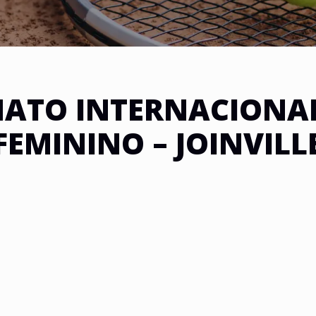
ATO INTERNACIONAL 
FEMININO – JOINVILL