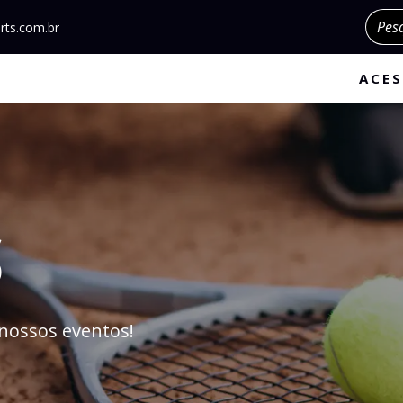
Pesqu
rts.com.br
ACES
S
nossos eventos!