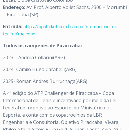
Local:
Clube Cristóvão Colombo
Endereço:
Av. Prof. Alberto Vollet Sachs, 2300 – Morumbi
– Piracicaba (SP)
Entrada:
https://appticket.com.br/copa-internacional-de-
tenis-piracicaba
Todos os campeões de Piracicaba:
2023 – Andrea Collarini(ARG)
2024- Camilo Hugo Carabelli(ARG)
2025- Roman Andres Burruchaga(ARG)
A 4ª edição do ATP Challenger de Piracicaba – Copa
Internacional de Tênis é incentivado por meio da Lei
Federal de Incentivo ao Esporte, do Ministério do
Esporte, e conta com os copatrocínios de LBR
Engenharia e Consultoria, Objetivo Piracicaba, Vivara,
Philco, Stella Artois Pure Gold, Alupar, Taesa, Axia, Azul