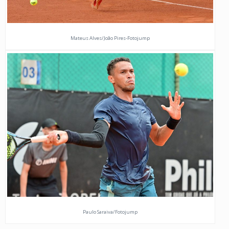
Mateus Alves/João Pires-Fotojump
Paulo Saraiva/Fotojump