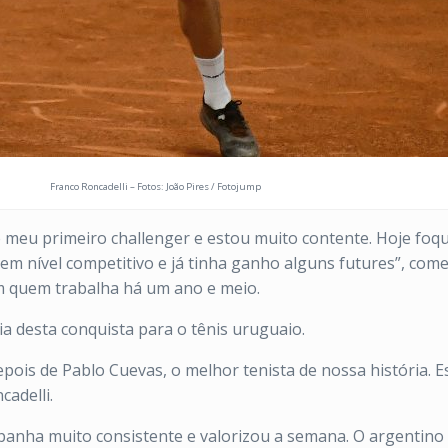
Franco Roncadelli – Fotos: João Pires / Fotojump
é meu primeiro challenger e estou muito contente. Hoje foqu
m nível competitivo e já tinha ganho alguns futures”, com
om quem trabalha há um ano e meio.
a desta conquista para o tênis uruguaio.
epois de Pablo Cuevas, o melhor tenista de nossa história. 
cadelli.
nha muito consistente e valorizou a semana. O argentino 