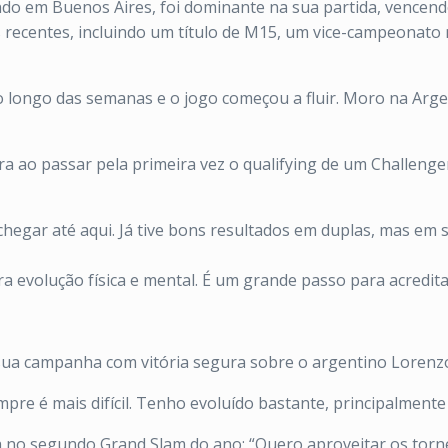
do em Buenos Aires, foi dominante na sua partida, vencendo 
recentes, incluindo um título de M15, um vice-campeonato
 longo das semanas e o jogo começou a fluir. Moro na Argen
ra ao passar pela primeira vez o qualifying de um Challenge
a chegar até aqui. Já tive bons resultados em duplas, mas em 
ra evolução física e mental. É um grande passo para acredit
sua campanha com vitória segura sobre o argentino Lorenzo 
pre é mais difícil. Tenho evoluído bastante, principalmente 
 no segundo Grand Slam do ano: “Quero aproveitar os torne