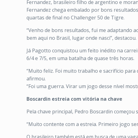
Fernandez, brasileiro filho de argentino e moran
Fernandez chega embalado por bons resultados 
quartas de final no Challenger 50 de Tigre.
“Venho de bons resultados, fui me adaptando ao
bem aqui no Brasil, lugar onde nasci”, destacou.
Já Pagotto conquistou um feito inédito na carrei
6/4 e 7/5, em uma batalha de quase três horas.
“Muito feliz. Foi muito trabalho e sacrifício par
afirmou.
“Foi uma guerra. Virar um jogo desse nível most
Boscardin estreia com vitória na chave
Pela chave principal, Pedro Boscardin começou 
“Muito contente com a estreia. Primeiro jogo sem
O brasileiro também está em busca de uma vaga