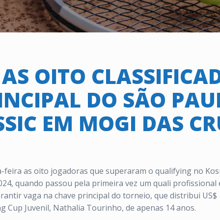
 AS OITO CLASSIFICA
INCIPAL DO SÃO PAU
SSIC EM MOGI DAS CR
a-feira as oito jogadoras que superaram o qualifying no K
024, quando passou pela primeira vez um quali profissional e
arantir vaga na chave principal do torneio, que distribui US
ing Cup Juvenil, Nathalia Tourinho, de apenas 14 anos.