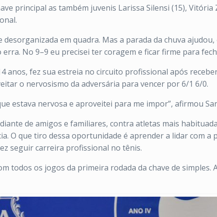
e principal as também juvenis Larissa Silensi (15), Vitória 
onal.
e desorganizada em quadra. Mas a parada da chuva ajudou,
erra. No 9–9 eu precisei ter coragem e ficar firme para fecha
 anos, fez sua estreia no circuito profissional após receber
eitar o nervosismo da adversária para vencer por 6/1 6/0.
que estava nervosa e aproveitei para me impor”, afirmou Sa
ante de amigos e familiares, contra atletas mais habituadas
cia. O que tiro dessa oportunidade é aprender a lidar com a 
z seguir carreira profissional no tênis.
om todos os jogos da primeira rodada da chave de simples