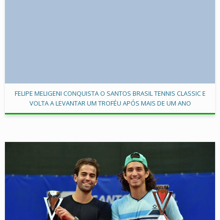
FELIPE MELIGENI CONQUISTA O SANTOS BRASIL TENNIS CLASSIC E
VOLTA A LEVANTAR UM TROFÉU APÓS MAIS DE UM ANO