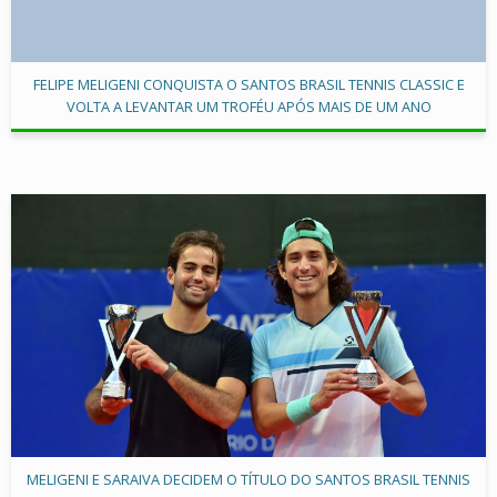
FELIPE MELIGENI CONQUISTA O SANTOS BRASIL TENNIS CLASSIC E
VOLTA A LEVANTAR UM TROFÉU APÓS MAIS DE UM ANO
MELIGENI E SARAIVA DECIDEM O TÍTULO DO SANTOS BRASIL TENNIS