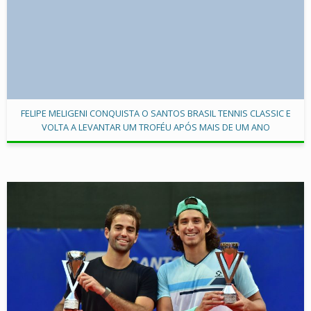
FELIPE MELIGENI CONQUISTA O SANTOS BRASIL TENNIS CLASSIC E
VOLTA A LEVANTAR UM TROFÉU APÓS MAIS DE UM ANO