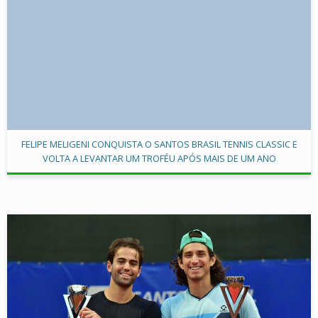
FELIPE MELIGENI CONQUISTA O SANTOS BRASIL TENNIS CLASSIC E
VOLTA A LEVANTAR UM TROFÉU APÓS MAIS DE UM ANO