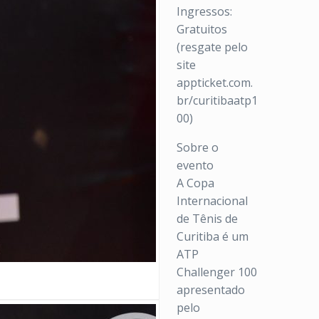
Ingressos:
Gratuitos
(resgate pelo
site
appticket.com.
br/curitibaatp1
00)
Sobre o
evento
A Copa
Internacional
de Tênis de
Curitiba é um
ATP
Challenger 100
apresentado
pelo