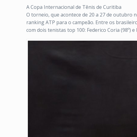
A Copa Internacional de Tênis de Curitiba
O torneio, que acontece de 20 a 27 de outubro n
ranking ATP para o campeão. Entre os brasileiro
com dois tenistas top 100: Federico Coria (98º) e