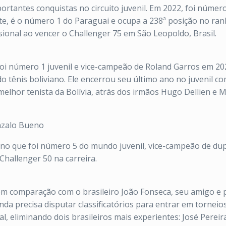
portantes conquistas no circuito juvenil. Em 2022, foi númer
te, é o número 1 do Paraguai e ocupa a 238ª posição no ran
ssional ao vencer o Challenger 75 em São Leopoldo, Brasil.
i número 1 juvenil e vice-campeão de Roland Garros em 2023.
 tênis boliviano. Ele encerrou seu último ano no juvenil c
melhor tenista da Bolívia, atrás dos irmãos Hugo Dellien e 
nzalo Bueno
no que foi número 5 do mundo juvenil, vice-campeão de dup
Challenger 50 na carreira.
m comparação com o brasileiro João Fonseca, seu amigo e 
da precisa disputar classificatórios para entrar em tornei
 eliminando dois brasileiros mais experientes: José Pereira