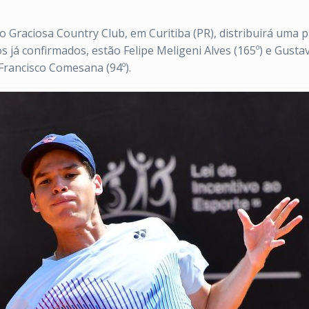
o Graciosa Country Club, em Curitiba (PR), distribuirá uma
s já confirmados, estão Felipe Meligeni Alves (165º) e Gust
 Francisco Comesana (94º).