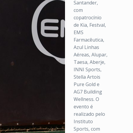
Santander,
com
copatrocínio
de Kia, Festval,
EMS
Farmacêutica,
Azul Linhas
Aéreas, Alupar,
Taesa, Aberje,
INNI Sports,
Stella Artois
Pure Gold e
AG7 Building
Wellness. O
evento é
realizado pelo
Instituto
Sports, com