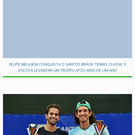
FELIPE MELIGENI CONQUISTA O SANTOS BRASIL TENNIS CLASSIC E
VOLTA A LEVANTAR UM TROFÉU APÓS MAIS DE UM ANO