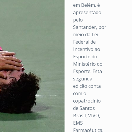
em Belém, é
apresentado
pelo
Santander, por
meio da Lei
Federal de
Incentivo ao
Esporte do
Ministério do
Esporte. Esta
segunda
edição conta
com o
copatrocínio
de Santos
Brasil, VIVO,
EMS
Farmacêutica,