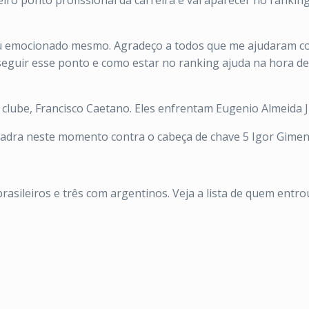
eiro ponto profissional da carreira e vai aparecer no ranki
ou emocionado mesmo. Agradeço a todos que me ajudaram com
onseguir esse ponto e como estar no ranking ajuda na hora d
clube, Francisco Caetano. Eles enfrentam Eugenio Almeida J
uadra neste momento contra o cabeça de chave 5 Igor Gimen
brasileiros e três com argentinos. Veja a lista de quem entro