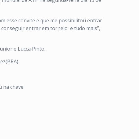
ng mundial da ATP na segunda-feira dia 15 de
 esse convite e que me possibilitou entrar
e conseguir entrar em torneio
e tudo mais”,
unior e Lucca Pinto.
ez(BRA).
u na chave.