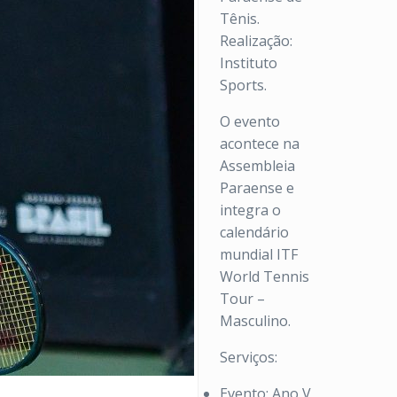
Tênis.
Realização:
Instituto
Sports.
O evento
acontece na
Assembleia
Paraense e
integra o
calendário
mundial ITF
World Tennis
Tour –
Masculino.
Serviços:
Evento: Ano V