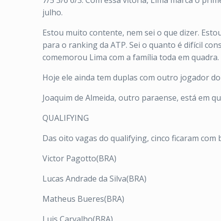
7/5 3/6 6/3. Com essa vitória, Lima marca o prim
julho.
Estou muito contente, nem sei o que dizer. Est
para o ranking da ATP. Sei o quanto é difícil c
comemorou Lima com a família toda em quadra.
Hoje ele ainda tem duplas com outro jogador do 
Joaquim de Almeida, outro paraense, está em q
QUALIFYING
Das oito vagas do qualifying, cinco ficaram com 
Victor Pagotto(BRA)
Lucas Andrade da Silva(BRA)
Matheus Bueres(BRA)
Luis Carvalho(BRA)