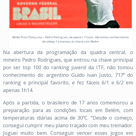
©João Pires/Fotojump – Pedro Rodrigues, de apenas 17 anos, não tomou conhecimento
de cabeça 1 e avançou às oitavas em Belém
Na abertura da programação da quadra central, o
mineiro Pedro Rodrigues, que entrou na chave principal
por ser top 100 do ranking juvenil da ITF, não tomou
conhecimento do argentino Guido Ivan Justo, 717º do
ranking e principal favorito, e fez fáceis 6/1 e 6/2 em
apenas 1h14.
Após a partida, o brasileiro de 17 anos comemorou a
preparação para as condições locais em Belém, com
temperaturas diárias acima de 30ºC. “Desde o começo,
consegui cumprir meu plano traçado com meu treinador.
Joguei muito bem. Conseguir vencer esses jogos em