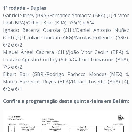
1ª rodada – Duplas
Gabriel Sidney (BRA)/Fernando Yamacita (BRA) [1] d. Vitor
Leal (BRA)/Gilbert Klier (BRA), 7/6(1) e 6/4
Ignacio Becerra Otarola (CHI)/Daniel Antonio Nuñez
(CHI) [3] d. Julian Cundom (ARG)/Nicolas Hollender (ARG),
6/2 e 6/2
Miguel Ángel Cabrera (CHI)/João Vitor Ceolin (BRA) d.
Lautaro Agustín Corthey (ARG)/Gabriel Tumasonis (BRA),
7/5 e 6/2
Elbert Barr (GBR)/Rodrigo Pacheco Mendez (MEX) d.
Mateo Barreiros Reyes (BRA)/Rafael Tosetto (BRA) [4],
6/2 e 6/1
Confira a programação desta quinta-feira em Belém: