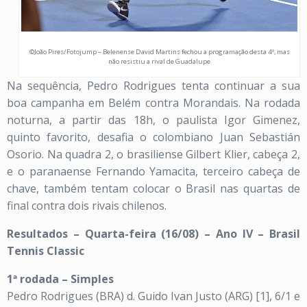
©João Pires/Fotojump – Belenense David Martins fechou a programação desta 4ª, mas
não resistiu a rival de Guadalupe
Na sequência, Pedro Rodrigues tenta continuar a sua
boa campanha em Belém contra Morandais. Na rodada
noturna, a partir das 18h, o paulista Igor Gimenez,
quinto favorito, desafia o colombiano Juan Sebastián
Osorio. Na quadra 2, o brasiliense Gilbert Klier, cabeça 2,
e o paranaense Fernando Yamacita, terceiro cabeça de
chave, também tentam colocar o Brasil nas quartas de
final contra dois rivais chilenos.
Resultados – Quarta-feira (16/08) – Ano IV – Brasil
Tennis Classic
1ª rodada – Simples
Pedro Rodrigues (BRA) d. Guido Ivan Justo (ARG) [1], 6/1 e