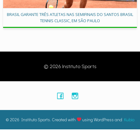
BRASIL GARANTE TRÊS ATLETAS NAS SEMIFINAIS DO SANTOS BRASIL
TENNIS CLASSIC, EM SÃO PAULO
© 2026 Instituto Sports
© 2026 Instituto Sports. Created with
using WordPress and
Kubio