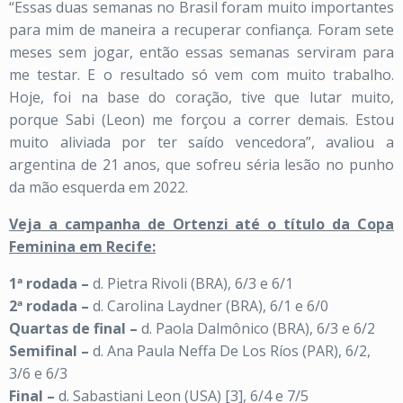
“Essas duas semanas no Brasil foram muito importantes
para mim de maneira a recuperar confiança. Foram sete
meses sem jogar, então essas semanas serviram para
me testar. E o resultado só vem com muito trabalho.
Hoje, foi na base do coração, tive que lutar muito,
porque Sabi (Leon) me forçou a correr demais. Estou
muito aliviada por ter saído vencedora”, avaliou a
argentina de 21 anos, que sofreu séria lesão no punho
da mão esquerda em 2022.
Veja a campanha de Ortenzi até o título da Copa
Feminina em Recife:
1ª rodada –
d. Pietra Rivoli (BRA), 6/3 e 6/1
2ª rodada –
d. Carolina Laydner (BRA), 6/1 e 6/0
Quartas de final –
d. Paola Dalmônico (BRA), 6/3 e 6/2
Semifinal –
d. Ana Paula Neffa De Los Ríos (PAR), 6/2,
3/6 e 6/3
Final –
d. Sabastiani Leon (USA) [3], 6/4 e 7/5