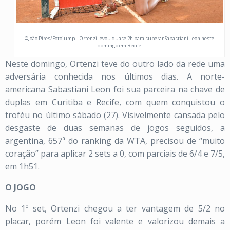
©João Pires/Fotojump – Ortenzi levou quase 2h para superar Sabastiani Leon neste
domingo em Recife
Neste domingo, Ortenzi teve do outro lado da rede uma
adversária conhecida nos últimos dias. A norte-
americana Sabastiani Leon foi sua parceira na chave de
duplas em Curitiba e Recife, com quem conquistou o
troféu no último sábado (27). Visivelmente cansada pelo
desgaste de duas semanas de jogos seguidos, a
argentina, 657ª do ranking da WTA, precisou de “muito
coração” para aplicar 2 sets a 0, com parciais de 6/4 e 7/5,
em 1h51.
O JOGO
No 1º set, Ortenzi chegou a ter vantagem de 5/2 no
placar, porém Leon foi valente e valorizou demais a