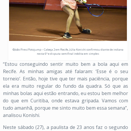
©João Pires/Fotojump – Cabeça 2 em Recife, Júlia Konishi confirmou diante de indiana
nesta 6ª e disputa semifinal inédita em simples
“Estou conseguindo sentir muito bem a bola aqui em
Recife. As minhas amigas até falaram: ‘Esse é o seu
torneio’. Então, hoje tive que ter mais paciência, porque
ela era muito regular do fundo da quadra. Só que as
minhas bolas aqui estão entrando, eu estou bem melhor
do que em Curitiba, onde estava gripada. Vamos com
tudo amanhã, porque me sinto muito bem essa semana”,
analisou Konishi.
Neste sábado (27), a paulista de 23 anos faz o segundo