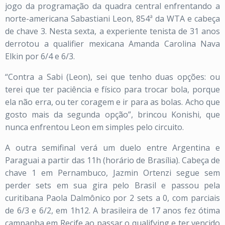
jogo da programação da quadra central enfrentando a
norte-americana Sabastiani Leon, 854ª da WTA e cabeça
de chave 3. Nesta sexta, a experiente tenista de 31 anos
derrotou a qualifier mexicana Amanda Carolina Nava
Elkin por 6/4 e 6/3.
“Contra a Sabi (Leon), sei que tenho duas opções: ou
terei que ter paciência e físico para trocar bola, porque
ela não erra, ou ter coragem e ir para as bolas. Acho que
gosto mais da segunda opção”, brincou Konishi, que
nunca enfrentou Leon em simples pelo circuito.
A outra semifinal verá um duelo entre Argentina e
Paraguai a partir das 11h (horário de Brasília). Cabeça de
chave 1 em Pernambuco, Jazmin Ortenzi segue sem
perder sets em sua gira pelo Brasil e passou pela
curitibana Paola Dalmônico por 2 sets a 0, com parciais
de 6/3 e 6/2, em 1h12. A brasileira de 17 anos fez ótima
campanha em Recife ao passar o qualifying e ter vencido