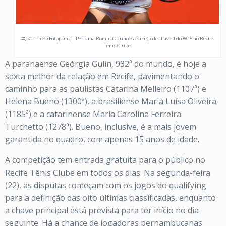
©João Pires/Fotojump – Peruana Romina Ccuno é a cabeça de chave 1 do W15 no Recife
Tênis Clube
A paranaense Geórgia Gulin, 932ª do mundo, é hoje a
sexta melhor da relação em Recife, pavimentando o
caminho para as paulistas Catarina Melleiro (1107ª) e
Helena Bueno (1300ª), a brasiliense Maria Luísa Oliveira
(1185ª) e a catarinense Maria Carolina Ferreira
Turchetto (1278ª). Bueno, inclusive, é a mais jovem
garantida no quadro, com apenas 15 anos de idade.
A competição tem entrada gratuita para o público no
Recife Tênis Clube em todos os dias. Na segunda-feira
(22), as disputas começam com os jogos do qualifying
para a definição das oito últimas classificadas, enquanto
a chave principal está prevista para ter início no dia
seguinte. Há a chance de jogadoras pernambucanas