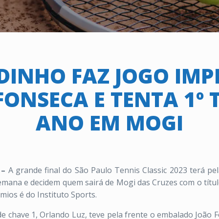
INHO FAZ JOGO IMP
FONSECA E TENTA 1º 
ANO EM MOGI
3 –
A grande final do São Paulo Tennis Classic 2023 terá pel
emana e decidem quem sairá de Mogi das Cruzes com o títul
mios é do Instituto Sports.
e chave 1, Orlando Luz, teve pela frente o embalado João 