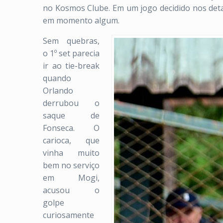
no Kosmos Clube. Em um jogo decidido nos detal
em momento algum.
Sem quebras,
o 1º set parecia
ir ao tie-break
quando
Orlando
derrubou o
saque de
Fonseca. O
carioca, que
vinha muito
bem no serviço
em Mogi,
acusou o
golpe
curiosamente