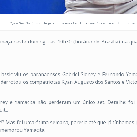
©Joao Pires/Fotojump – Uruguaio desbancou Zanellato na semifinal e tentará 1º título no pr
 começa neste domingo às 10h30 (horário de Brasília) na qua
lassic viu os paranaenses Gabriel Sidney e Fernando Yam
derrotou os compatriotas Ryan Augusto dos Santos e Victor 
ney e Yamacita não perderam um único set. Detalhe: foi
uito.
é? Mas foi uma ótima semana, parecia até que já tínhamos 
comemorou Yamacita.