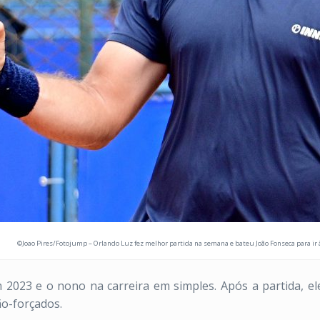
©Joao Pires/Fotojump – Orlando Luz fez melhor partida na semana e bateu João Fonseca para ir à 
m 2023 e o nono na carreira em simples. Após a partida, 
ão-forçados.