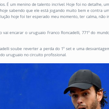
os. É um menino de talento incrível. Hoje foi no detalhe, u
hoje sabendo que ele está jogando muito bem e contra um 
solução hoje foi ter esperado meu momento, ter calma, não i
vai encarar o uruguaio Franco Roncadelli, 771º do mundo 
delli soube reverter a perda do 1º set e uma desvantagem
 do uruguaio no circuito profissional.