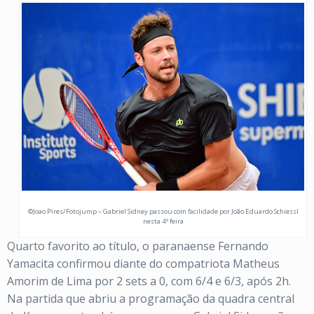
©Joao Pires/Fotojump – Gabriel Sidney passou com facilidade por João Eduardo Schiessl
nesta 4ª feira
Quarto favorito ao título, o paranaense Fernando
Yamacita confirmou diante do compatriota Matheus
Amorim de Lima por 2 sets a 0, com 6/4 e 6/3, após 2h.
Na partida que abriu a programação da quadra central