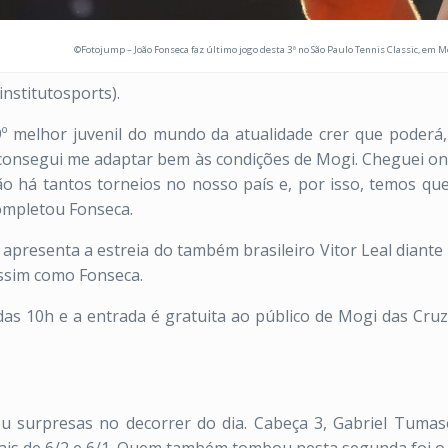
©Fotojump – João Fonseca faz último jogo desta 3ª no São Paulo Tennis Classic, em 
@institutosports).
9º melhor juvenil do mundo da atualidade crer que poderá
“Já consegui me adaptar bem às condições de Mogi. Cheguei o
ão há tantos torneios no nosso país e, por isso, temos que
completou Fonseca.
apresenta a estreia do também brasileiro Vitor Leal diante 
 assim como Fonseca.
das 10h e a entrada é gratuita ao público de Mogi das Cruz
ou surpresas no decorrer do dia. Cabeça 3, Gabriel Tumaso