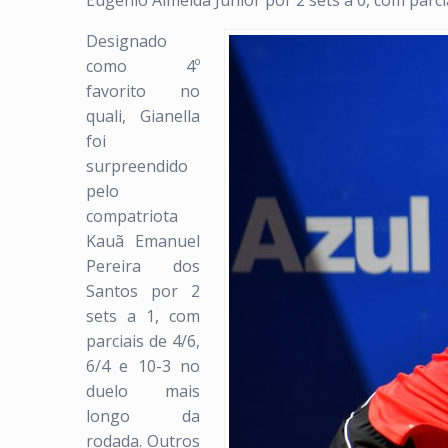
Eugênio Almeida Júnior por 2 sets a 0, com par
Designado
como 4º
favorito no
quali, Gianella
foi
surpreendido
pelo
compatriota
Kauã Emanuel
Pereira dos
Santos por 2
sets a 1, com
parciais de 4/6,
6/4 e 10-3 no
duelo mais
longo da
rodada. Outros