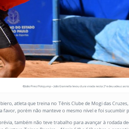
©João Pires/Fotojump – João Giannella levou dura virada nesta 2ª e deu adeus ao t
arbiero, atleta que treina no Tênis Clube de Mogi das Cruze
 a favor, porém não manteve o mesmo nível e foi sucumbir p
se prévia, também não teve trabalho para avançar à rodada d