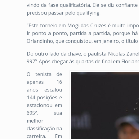
vindo da fase qualificatória. Ele se diz confia
precisou passar pelo qualifying.
“Este torneio em Mogi das Cruzes é muito impo
ir ponto a ponto, partida a partida, porque há
Orlandinho, que conquistou, em janeiro, o títu
Do outro lado da chave, o paulista Nicolas Zan
997º. Após chegar às quartas de final em Florian
O tenista de
apenas 16
anos escalou
144 posições e
estacionou em
695º, sua
melhor
classificação na
carreira. Em