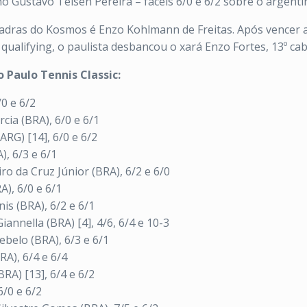
o Gustavo Teisen Pereira – fáceis 6/0 e 6/2 sobre o argent
adras do Kosmos é Enzo Kohlmann de Freitas. Após vencer a
ualifying, o paulista desbancou o xará Enzo Fortes, 13º cab
o Paulo Tennis Classic:
/0 e 6/2
cia (BRA), 6/0 e 6/1
RG) [14], 6/0 e 6/2
), 6/3 e 6/1
ro da Cruz Júnior (BRA), 6/2 e 6/0
A), 6/0 e 6/1
is (BRA), 6/2 e 6/1
annella (BRA) [4], 4/6, 6/4 e 10-3
Rebelo (BRA), 6/3 e 6/1
RA), 6/4 e 6/4
RA) [13], 6/4 e 6/2
6/0 e 6/2