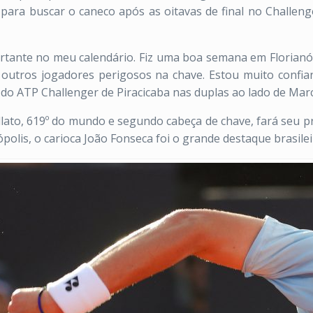
nte para buscar o caneco após as oitavas de final no Chall
rtante no meu calendário. Fiz uma boa semana em Florian
 outros jogadores perigosos na chave. Estou muito confian
lo do ATP Challenger de Piracicaba nas duplas ao lado de Ma
ellato, 619º do mundo e segundo cabeça de chave, fará seu p
ópolis, o carioca João Fonseca foi o grande destaque brasile