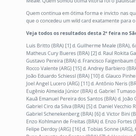
Meale. Quem somou ótima vitória foi o paulistan
Quem continua em ótima forma e invicto nas qu
que o concedeu um wild card exatamente para o q
Veja todos os resultados desta 2ª feira no Sã
Luis Britto (BRA) [1] d. Guilherme Meale (BRA), 6
Matheus Cury Bueres (BRA) [2] d. Raul Rokita Gar
Gustavo Pereira (BRA) d. Francisco Faigenbaum (A
Rocco Valente (ARG) [15] d. Andrey Barbiero (BRA
João Eduardo Schiessl (BRA) [10] d. Glauco Pinhei
Joel Angel Lucero (ARG) [11] d. Antônio Neris (BR
Eugênio Almeida Júnior (BRA) d. Gabriel Tumason
Kauã Emanuel Pereira dos Santos (BRA) d. João Gi
Gabriel Ciro da Silva (BRA) [5] d. Daniel Vecchio 
Gabriel Schenekenberg (BRA) [6] d. Victor Bini (B
Enzo Kohlmann de Freitas (BRA) d. Enzo Fortes (B
Felipe Derdoy (ARG) [16] d. Tobias Sonne (ARG), 