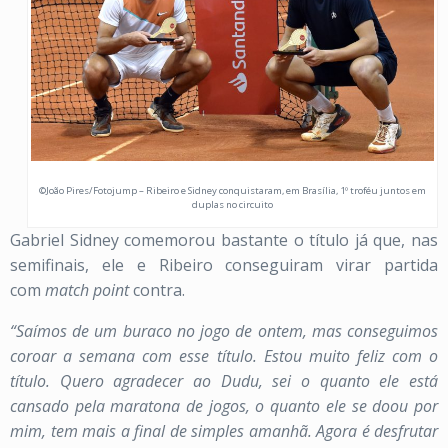
©João Pires/Fotojump – Ribeiro e Sidney conquistaram, em Brasília, 1º troféu juntos em
duplas no circuito
Gabriel Sidney comemorou bastante o título já que, nas
semifinais, ele e Ribeiro conseguiram virar partida
com
match point
contra.
“Saímos de um buraco no jogo de ontem, mas conseguimos
coroar a semana com esse título. Estou muito feliz com o
título. Quero agradecer ao Dudu, sei o quanto ele está
cansado pela maratona de jogos, o quanto ele se doou por
mim, tem mais a final de simples amanhã. Agora é desfrutar