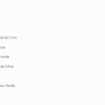
briel Ciro
soa
/Heide
da Silva
avo Heide