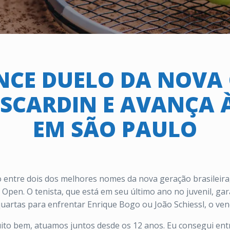
ENCE DUELO DA NOVA
SCARDIN E AVANÇA 
EM SÃO PAULO
 entre dois dos melhores nomes da nova geração brasileira
 Open. O tenista, que está em seu último ano no juvenil, gara
uartas para enfrentar Enrique Bogo ou João Schiessl, o venc
muito bem, atuamos juntos desde os 12 anos. Eu consegui ent