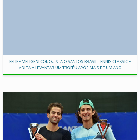
FELIPE MELIGENI CONQUISTA O SANTOS BRASIL TENNIS CLASSIC E
VOLTA A LEVANTAR UM TROFÉU APÓS MAIS DE UM ANO