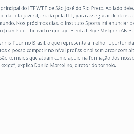
e principal do ITF WTT de São José do Rio Preto. Ao lado del
o da cota juvenil, criada pela ITF, para assegurar de duas 
 mundo. Nos próximos dias, o
Instituto
Sports
irá anunciar os
Juan Pablo Ficovich e que apresenta Felipe Meligeni Alves 
Tennis Tour no Brasil, o que representa a melhor oportunid
os e possa competir no nível profissional sem arcar com alt
 são torneios que atuam como apoio na formação dos nosso
 exige”, explica Danilo Marcelino, diretor do torneio.