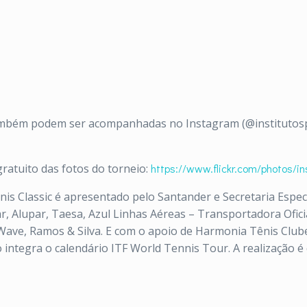
mbém podem ser acompanhadas no Instagram (@institutosp
gratuito das fotos do torneio:
https://www.flickr.
com/photos/ins
nis Classic é apresentado pelo Santander e Secretaria Espec
 Alupar, Taesa, Azul Linhas Aéreas – Transportadora Oficial
ave, Ramos & Silva. E com o apoio de Harmonia Tênis Clube
o integra o calendário ITF World Tennis Tour. A realização é