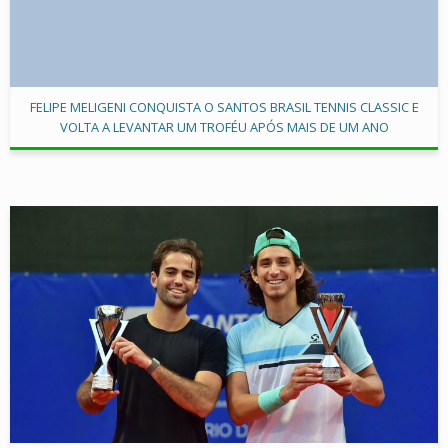
FELIPE MELIGENI CONQUISTA O SANTOS BRASIL TENNIS CLASSIC E
VOLTA A LEVANTAR UM TROFÉU APÓS MAIS DE UM ANO