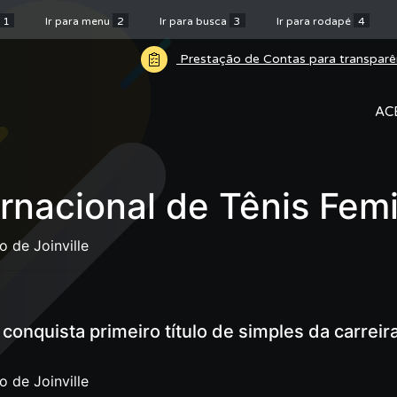
1
Ir para menu
2
Ir para busca
3
Ir para rodapé
4
Prestação de Contas para transparê
AC
nacional de Tênis Femin
 de Joinville
onquista primeiro título de simples da carreir
 de Joinville