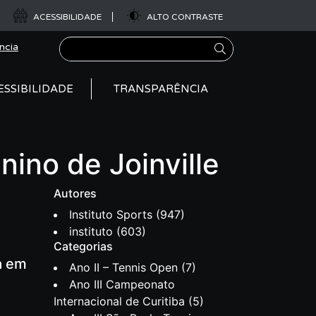
ACESSIBILIDADE
ALTO CONTRASTE
Pesquisar
ncia
ESSIBILIDADE
TRANSPARÊNCIA
ino de Joinville
Autores
Instituto Sports
(947)
instituto
(603)
Categorias
a em
Ano II – Tennis Open
(7)
Ano III Campeonato
Internacional de Curitiba
(5)