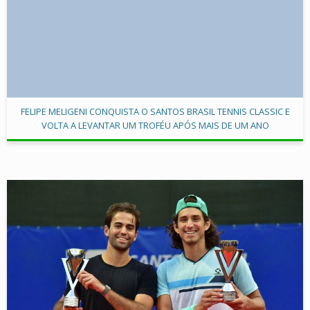
FELIPE MELIGENI CONQUISTA O SANTOS BRASIL TENNIS CLASSIC E
VOLTA A LEVANTAR UM TROFÉU APÓS MAIS DE UM ANO