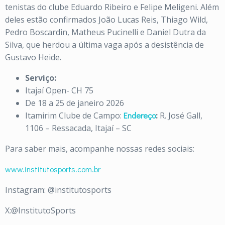
tenistas do clube Eduardo Ribeiro e Felipe Meligeni. Além
deles estão confirmados João Lucas Reis, Thiago Wild,
Pedro Boscardin, Matheus Pucinelli e Daniel Dutra da
Silva, que herdou a última vaga após a desistência de
Gustavo Heide.
Serviço:
Itajaí Open- CH 75
De 18 a 25 de janeiro 2026
Itamirim Clube de Campo:
Endereço
:
R. José Gall,
1106 – Ressacada, Itajaí – SC
Para saber mais, acompanhe nossas redes sociais:
www.institutosports.com.br
Instagram: @institutosports
X:@InstitutoSports