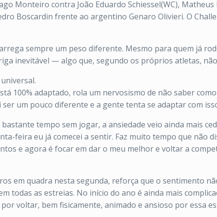
iago Monteiro contra João Eduardo Schiessel(WC), Matheus Pu
ro Boscardin frente ao argentino Genaro Olivieri. O Challen
 carrega sempre um peso diferente. Mesmo para quem já rod
arriga inevitável — algo que, segundo os próprios atletas, 
universal.
está 100% adaptado, rola um nervosismo de não saber como
i ser um pouco diferente e a gente tenta se adaptar com is
tá bastante tempo sem jogar, a ansiedade veio ainda mais ced
inta-feira eu já comecei a sentir. Faz muito tempo que não 
os e agora é focar em dar o meu melhor e voltar a competir 
eiros em quadra nesta segunda, reforça que o sentimento n
 em todas as estreias. No início do ano é ainda mais compl
z por voltar, bem fisicamente, animado e ansioso por essa e