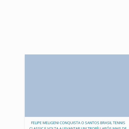
FELIPE MELIGENI CONQUISTA O SANTOS BRASIL TENNIS
CLASSIC E VOLTA A LEVANTAR UM TROFÉU APÓS MAIS DE