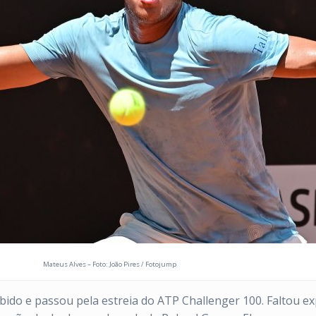
Mateus Alves – Foto: João Pires / Fotojump
do e passou pela estreia do ATP Challenger 100. Faltou exp