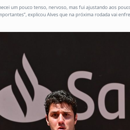
comecei um pouco tenso, nervoso, mas fui ajustando aos pou
portantes”, explicou Alves que na próxima rodada vai enfr