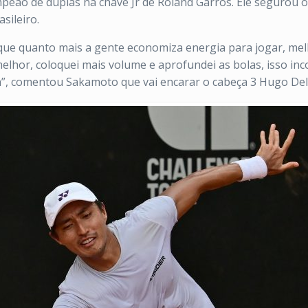
eão de duplas na chave Jr de Roland Garros. Ele segurou o 
sileiro.
rque quanto mais a gente economiza energia para jogar, mel
melhor, coloquei mais volume e aprofundei as bolas, isso 
a”, comentou Sakamoto que vai encarar o cabeça 3 Hugo Del