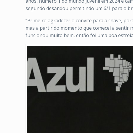
anos, número 1 do mundo juvenil em 2024 e camp
segundo desandou permitindo um 6/1 para o bra
“Primeiro agradecer o convite para a chave, po
mas a partir do momento que comecei a sentir 
funcionou muito bem, então foi uma boa estrei