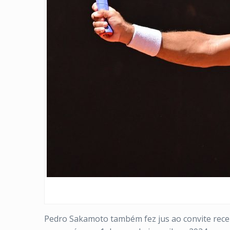
Pedro Sakamoto também fez jus ao convite recebi