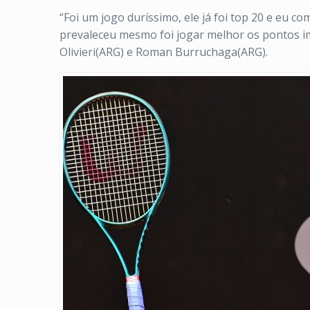
“Foi um jogo duríssimo, ele já foi top 20 e eu 
prevaleceu mesmo foi jogar melhor os pontos im
Olivieri(ARG) e Roman Burruchaga(ARG).