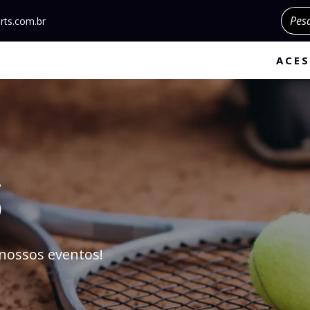
Pesqu
rts.com.br
ACES
S
nossos eventos!