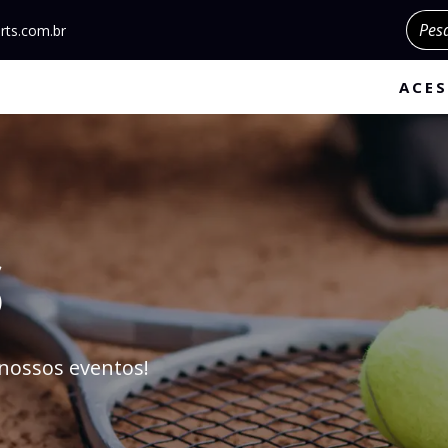
Pesqu
rts.com.br
ACES
S
nossos eventos!