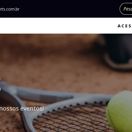
Pesqu
rts.com.br
ACES
S
nossos eventos!