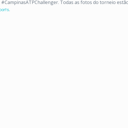
 é: #CampinasATPChallenger. Todas as fotos do torneio estão
ports
.