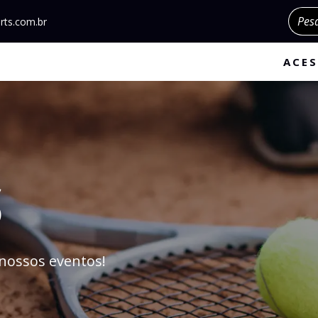
Pesqu
rts.com.br
ACES
S
nossos eventos!