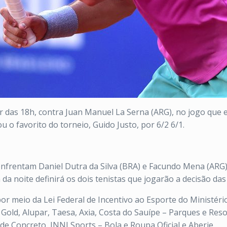
ir das 18h, contra Juan Manuel La Serna (ARG), no jogo que
 o favorito do torneio, Guido Justo, por 6/2 6/1.
nfrentam Daniel Dutra da Silva (BRA) e Facundo Mena (ARG) 
da noite definirá os dois tenistas que jogarão a decisão das
por meio da Lei Federal de Incentivo ao Esporte do Ministéri
e Gold, Alupar, Taesa, Axia, Costa do Sauípe – Parques e Re
 de Concreto, INNI Sports – Bola e Roupa Oficial e Aberje.