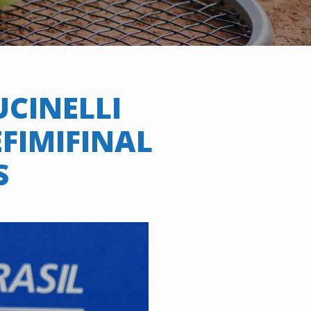
UCINELLI
FIMIFINAL
S