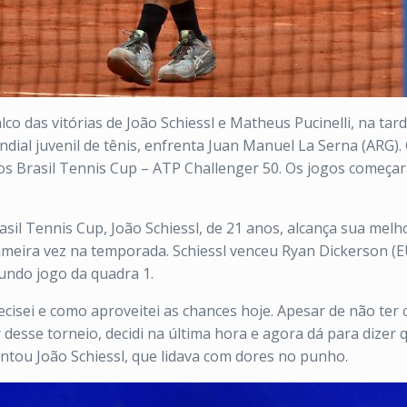
co das vitórias de João Schiessl e Matheus Pucinelli, na tard
dial juvenil de tênis, enfrenta Juan Manuel La Serna (ARG). 
os Brasil Tennis Cup – ATP Challenger 50. Os jogos começar
sil Tennis Cup, João Schiessl, de 21 anos, alcança sua mel
rimeira vez na temporada. Schiessl venceu Ryan Dickerson (E
gundo jogo da quadra 1.
cisei e como aproveitei as chances hoje. Apesar de não te
desse torneio, decidi na última hora e agora dá para dizer q
tou João Schiessl, que lidava com dores no punho.