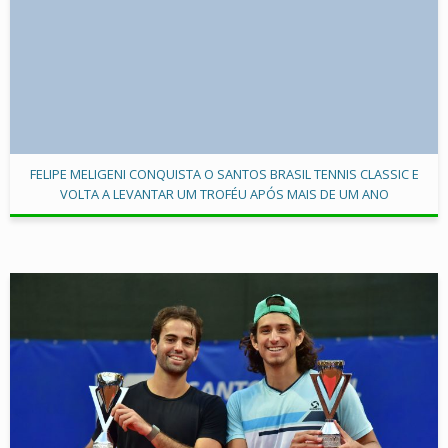
FELIPE MELIGENI CONQUISTA O SANTOS BRASIL TENNIS CLASSIC E
VOLTA A LEVANTAR UM TROFÉU APÓS MAIS DE UM ANO