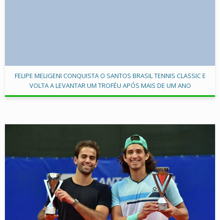
FELIPE MELIGENI CONQUISTA O SANTOS BRASIL TENNIS CLASSIC E
VOLTA A LEVANTAR UM TROFÉU APÓS MAIS DE UM ANO