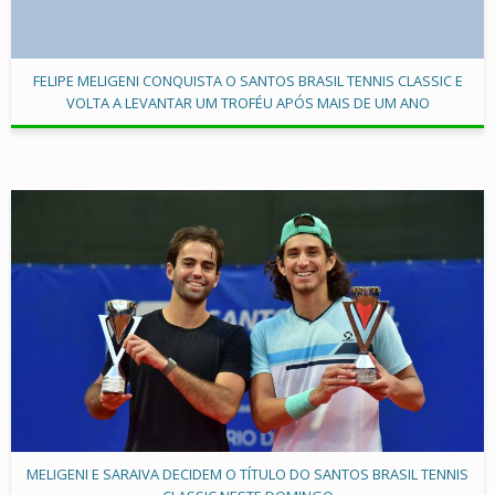
FELIPE MELIGENI CONQUISTA O SANTOS BRASIL TENNIS CLASSIC E
VOLTA A LEVANTAR UM TROFÉU APÓS MAIS DE UM ANO
MELIGENI E SARAIVA DECIDEM O TÍTULO DO SANTOS BRASIL TENNIS