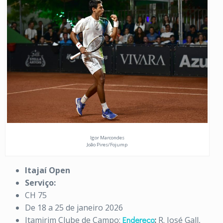
Igor Marcondes
João Pires/Fojump
Itajaí Open
Serviço:
CH 75
De 18 a 25 de janeiro 2026
Itamirim Clube de Campo:
Endereço
:
R. José Gall,