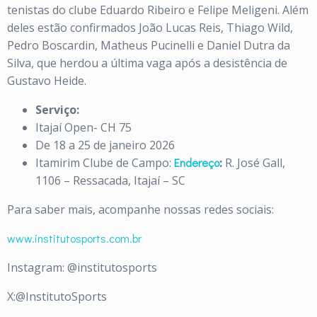
tenistas do clube Eduardo Ribeiro e Felipe Meligeni. Além
deles estão confirmados João Lucas Reis, Thiago Wild,
Pedro Boscardin, Matheus Pucinelli e Daniel Dutra da
Silva, que herdou a última vaga após a desistência de
Gustavo Heide.
Serviço:
Itajaí Open- CH 75
De 18 a 25 de janeiro 2026
Itamirim Clube de Campo:
Endereço
:
R. José Gall,
1106 – Ressacada, Itajaí – SC
Para saber mais, acompanhe nossas redes sociais:
www.institutosports.com.br
Instagram: @institutosports
X:@InstitutoSports