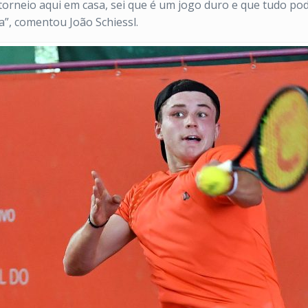
 torneio aqui em casa, sei que é um jogo duro e que tudo po
”, comentou João Schiessl.