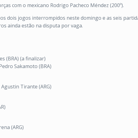
 forças com o mexicano Rodrigo Pacheco Méndez (200º).
dos dois jogos interrompidos neste domingo e as seis partida
eiros ainda estão na disputa por vaga.
s (BRA) (a finalizar)
7] Pedro Sakamoto (BRA)
 Agustin Tirante (ARG)
AR)
rrena (ARG)