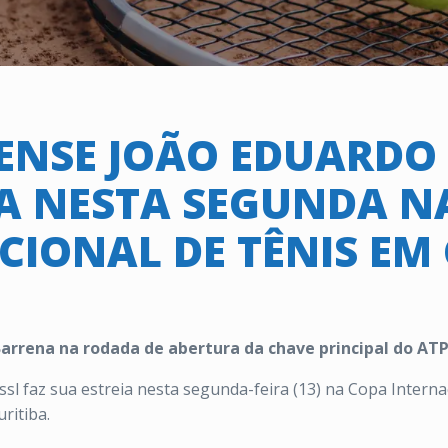
NSE JOÃO EDUARDO 
IA NESTA SEGUNDA N
CIONAL DE TÊNIS EM 
arrena na rodada de abertura da chave principal do ATP
sl faz sua estreia nesta segunda-feira (13) na Copa Interna
ritiba.