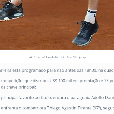
João Eduardo Schiessl – Foto: João Pires / Fotojump
Barrena está programado para não antes das 18h30, na quadr
a competição, que distribui US$ 100 mil em premiação e 75
da chave principal:
rincipal favorito ao título, encara o paraguaio Adolfo Daniel
 enfrenta o compatriota Thiago Agustín Tirante (97º), segu