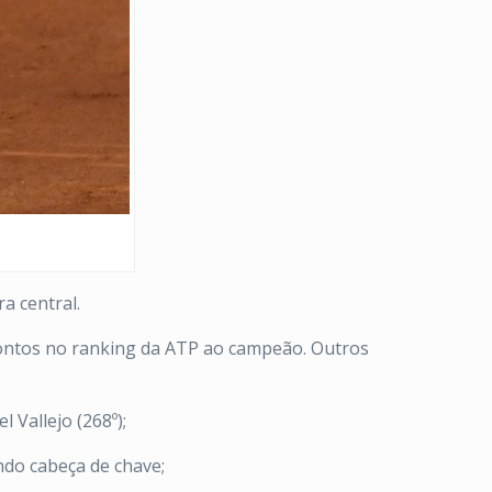
a central.
 pontos no ranking da ATP ao campeão. Outros
 Vallejo (268º);
ndo cabeça de chave;