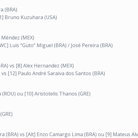
ra (BRA)
[11] Bruno Kuzuhara (USA)
co Méndez (MEX)
[WC] Luis “Guto” Miguel (BRA) / José Pereira (BRA)
(BRA) vs [8] Alex Hernandez (MEX)
) vs [12] Paulo André Saraiva dos Santos (BRA)
a (ROU) ou [10] Aristotelis Thanos (GRE)
 (GRE)
ara (BRA) vs [Alt] Enzo Camargo Lima (BRA) ou [9] Mateus Al